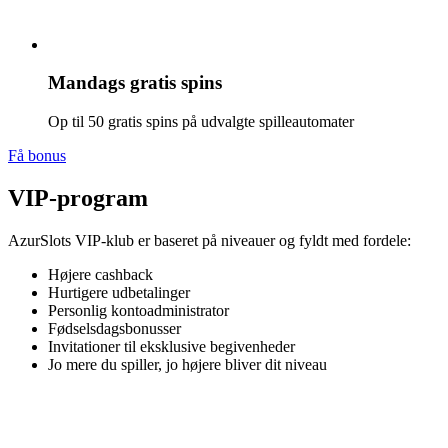
Mandags gratis spins
Op til 50 gratis spins på udvalgte spilleautomater
Få bonus
VIP-program
AzurSlots VIP-klub er baseret på niveauer og fyldt med fordele:
Højere cashback
Hurtigere udbetalinger
Personlig kontoadministrator
Fødselsdagsbonusser
Invitationer til eksklusive begivenheder
Jo mere du spiller, jo højere bliver dit niveau