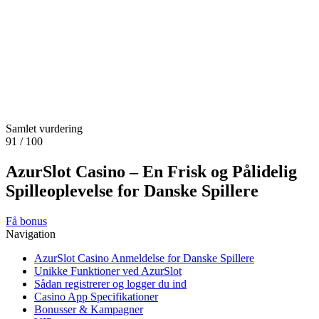
Samlet vurdering
91
/
100
AzurSlot Casino – En Frisk og Pålidelig
Spilleoplevelse for Danske Spillere
Få bonus
Navigation
AzurSlot Casino Anmeldelse for Danske Spillere
Unikke Funktioner ved AzurSlot
Sådan registrerer og logger du ind
Casino App Specifikationer
Bonusser & Kampagner