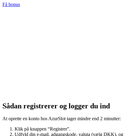
Få bonus
Sådan registrerer og logger du ind
At oprette en konto hos AzurSlot tager mindre end 2 minutter:
Klik på knappen “Registrer”.
Udfyld din e-mail, adgangskode, valuta (vælg DKK), og