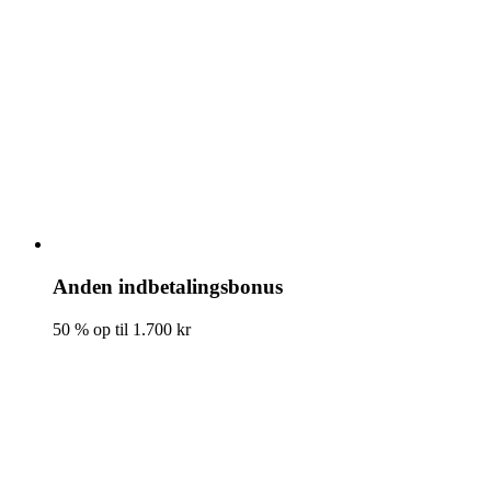
Anden indbetalingsbonus
50 % op til 1.700 kr