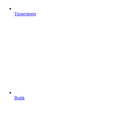
Turneringer
Butik