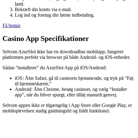
land.
Bekræft din konto via e-mail.
Log ind og foretag din første indbetaling.
Få bonus
Casino App Specifikationer
Selvom AzurSlot ikke har en downloadbar mobilapp, fungerer
platformen perfekt via browser på både Android- og iOS-enheder.
Sådan “installerer” du AzurSlot App på iOS/Android:
iOS: Åbn Safari, gå til casinoets hjemmeside, og tryk på “Føj
til hjemmeskærm.”
Android: Åbn Chrome, besøg casinoet, og vælg “Installer
app”, når du bliver spurgt, eller tilføj manuelt genvej.
Selvom appen ikke er tilgængelig i App Store eller Google Play, er
mobiloplevelsen stadig gnidningsfri og fuldt funktionel.