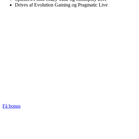
Drives af Evolution Gaming og Pragmatic Live
Få bonus