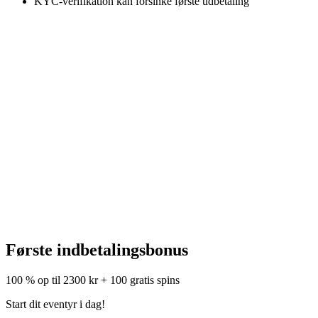
KYC-verifikation kan forsinke første udbetaling
Første indbetalingsbonus
100 % op til 2300 kr + 100 gratis spins
Start dit eventyr i dag!