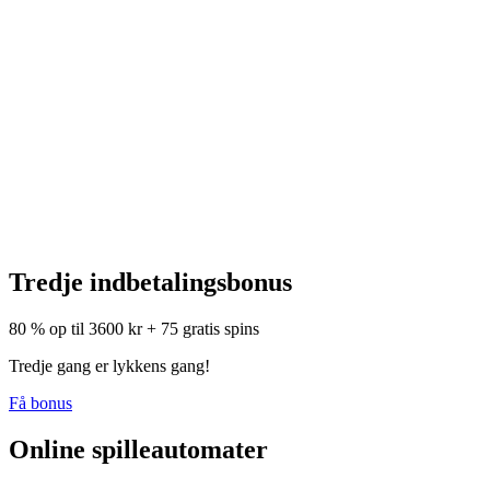
Tredje indbetalingsbonus
80 % op til 3600 kr + 75 gratis spins
Tredje gang er lykkens gang!
Få bonus
Online spilleautomater