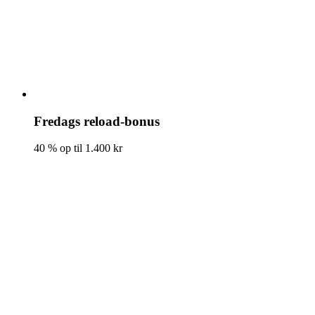
Fredags reload-bonus
40 % op til 1.400 kr