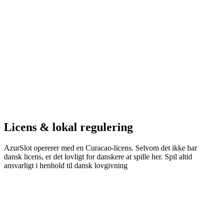
Licens & lokal regulering
AzurSlot opererer med en Curacao-licens. Selvom det ikke har
dansk licens, er det lovligt for danskere at spille her. Spil altid
ansvarligt i henhold til dansk lovgivning