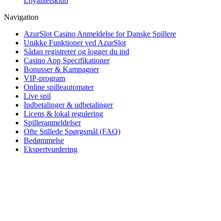
Loyalitetsklub
Navigation
AzurSlot Casino Anmeldelse for Danske Spillere
Unikke Funktioner ved AzurSlot
Sådan registrerer og logger du ind
Casino App Specifikationer
Bonusser & Kampagner
VIP-program
Online spilleautomater
Live spil
Indbetalinger & udbetalinger
Licens & lokal regulering
Spilleranmeldelser
Ofte Stillede Spørgsmål (FAQ)
Bedømmelse
Ekspertvurdering